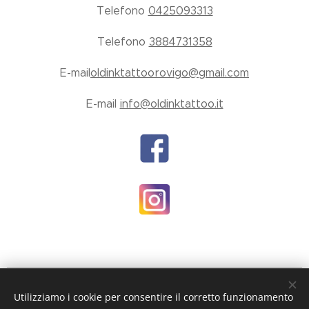
Telefono
0425093313
Telefono
3884731358
E-mail
oldinktattoorovigo@gmail.com
E-mail
info@oldinktattoo.it
Copyright © 2018 - Tutti
Utilizziamo i cookie per consentire il corretto funzionamento
i diritti riservati - Old Ink Tattoo Rovigo Srls Tel. 0425 093313