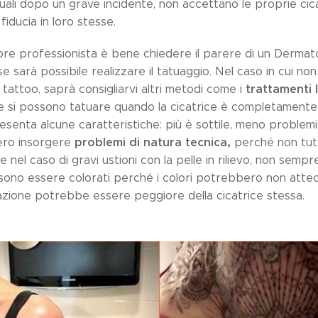
quali dopo un grave incidente, non accettano le proprie cic
fiducia in loro stesse.
tore professionista è bene chiedere il parere di un Dermat
se sarà possibile realizzare il tatuaggio. Nel caso in cui non
trattamenti 
tattoo, saprà consigliarvi altri metodi come i
e si possono tatuare quando la cicatrice è completamente 
resenta alcune caratteristiche: più è sottile, meno problemi
problemi di natura tecnica,
ero insorgere
perché non tutt
nel caso di gravi ustioni con la pelle in rilievo, non sempre è
ossono essere colorati perché i colori potrebbero non atte
zazione potrebbe essere peggiore della cicatrice stessa.